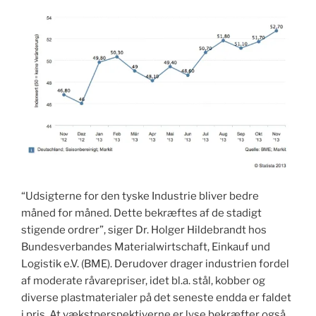
“Udsigterne for den tyske Industrie bliver bedre
måned for måned. Dette bekræftes af de stadigt
stigende ordrer”, siger Dr. Holger Hildebrandt hos
Bundesverbandes Materialwirtschaft, Einkauf und
Logistik e.V. (BME). Derudover drager industrien fordel
af moderate råvarepriser, idet bl.a. stål, kobber og
diverse plastmaterialer på det seneste endda er faldet
i pris. At vækstperspektiverne er lyse bekræfter også