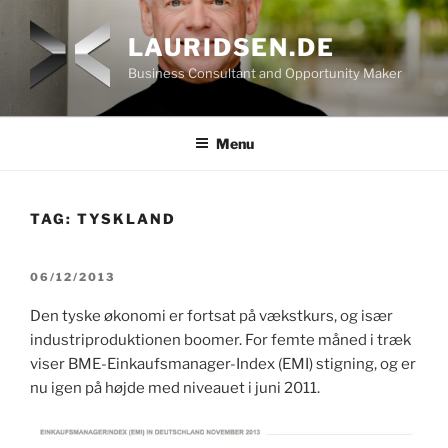
Skip
to
LAURIDSEN.DE
content
Business Consultant and Opportunity Maker
Menu
TAG:
TYSKLAND
POSTED
06/12/2013
ON
Den tyske økonomi er fortsat på vækstkurs, og især
industriproduktionen boomer. For femte måned i træk
viser BME-Einkaufsmanager-Index (EMI) stigning, og er
nu igen på højde med niveauet i juni 2011.