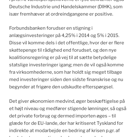
Deutsche Industrie und Handelskammer (DIHK), som
især fremhæver at ordreindgangene er positive.
Forbundsbanken forudser en stigning i
anlægsinvesteringer på 4,25% i 2014 og 5% i 2015.
Disse vil komme dels i det offentlige, hvor der er flere
skattepenge til rådighed end forudset, og den nye
koalitionsregering er på vej til at sætte betydelige
statslige investeringer igang; men de vil også komme
fra virksomhederne, som har holdt sig meget tilbage
med investeringer siden den sidste finanskrise og nu
begynder at frigøre den udskudte efterspørgsel.
Det giver økonomien medvind, øger beskæftigelse på
et højt niveau og medfører stigende lønninger, så også
det private forbrug og dermed importen øges – til
glæde for de EU-lande, der har kritiseret Tyskland for
indirekte at modarbejde en bedring af krisen p.gr. af