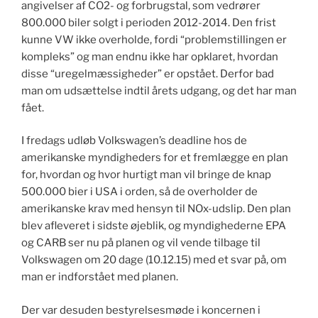
angivelser af CO2- og forbrugstal, som vedrører
800.000 biler solgt i perioden 2012-2014. Den frist
kunne VW ikke overholde, fordi “problemstillingen er
kompleks” og man endnu ikke har opklaret, hvordan
disse “uregelmæssigheder” er opstået. Derfor bad
man om udsættelse indtil årets udgang, og det har man
fået.
I fredags udløb Volkswagen’s deadline hos de
amerikanske myndigheders for et fremlægge en plan
for, hvordan og hvor hurtigt man vil bringe de knap
500.000 bier i USA i orden, så de overholder de
amerikanske krav med hensyn til NOx-udslip. Den plan
blev afleveret i sidste øjeblik, og myndighederne EPA
og CARB ser nu på planen og vil vende tilbage til
Volkswagen om 20 dage (10.12.15) med et svar på, om
man er indforstået med planen.
Der var desuden bestyrelsesmøde i koncernen i