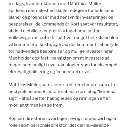
fredags, hvor direktionen med Matthias Müller i
spidsen, i særdeleshed skulle redegøre for ledelsens
planer og prognoser med hensyn til investeringer og
besparelser i de kommende år. Kort sagt var resultatet,
at det i øjeblikket er praktisk taget umuligt for
Volkswagen at sætte tal på, hvor meget hele skandalen
vil komme til at koste, og hvad det kommer til at betyde
for nødvendige besparelser og mulige investeringer.
Man holder dog fast i hensigten om at investere så
meget som muligt i nye teknologier, som for eksempel
eldrev, digitalisering og ‘connected drive’.
Matthias Müller, som alene stod frem for pressen efter
bestyrelsesmødet, udtalte, at man foreløbig “kører på
sigt” – altså sætter hastigheden og retningen efter,
hvor langt man kan se frem.
Koncerndirektøren overtager i øvrigt temporært også
rollen som personaledirektør, idet den nuværende