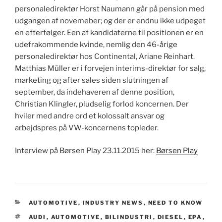
personaledirektør Horst Naumann går på pension med
udgangen af novemeber; og der er endnu ikke udpeget
en efterfølger. Een af kandidaterne til positionen er en
udefrakommende kvinde, nemlig den 46-årige
personaledirektør hos Continental, Ariane Reinhart.
Matthias Müller er i forvejen interims-direktør for salg,
marketing og after sales siden slutningen af
september, da indehaveren af denne position,
Christian Klingler, pludselig forlod koncernen. Der
hviler med andre ord et kolossalt ansvar og
arbejdspres på VW-koncernens topleder.
Interview på Børsen Play 23.11.2015 her:
Børsen Play
CATEGORIES
AUTOMOTIVE
,
INDUSTRY NEWS
,
NEED TO KNOW
TAGS
AUDI
,
AUTOMOTIVE
,
BILINDUSTRI
,
DIESEL
,
EPA
,