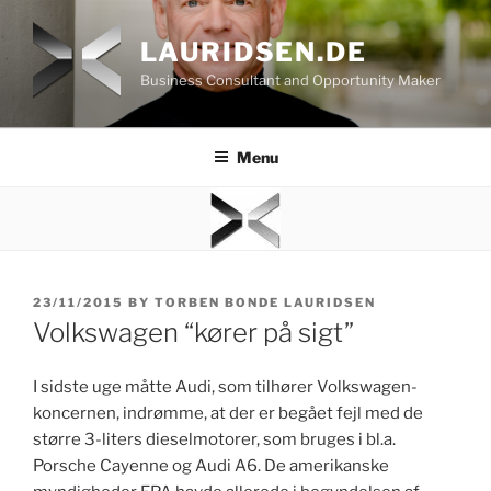
Skip
to
LAURIDSEN.DE
content
Business Consultant and Opportunity Maker
Menu
POSTED
23/11/2015
BY
TORBEN BONDE LAURIDSEN
ON
Volkswagen “kører på sigt”
I sidste uge måtte Audi, som tilhører Volkswagen-
koncernen, indrømme, at der er begået fejl med de
større 3-liters dieselmotorer, som bruges i bl.a.
Porsche Cayenne og Audi A6. De amerikanske