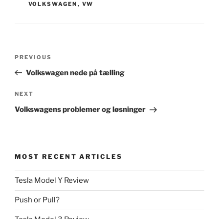
VOLKSWAGEN
,
VW
Post
Previous
PREVIOUS
navigation
Post
Volkswagen nede på tælling
Next
NEXT
Post
Volkswagens problemer og løsninger
MOST RECENT ARTICLES
Tesla Model Y Review
Push or Pull?