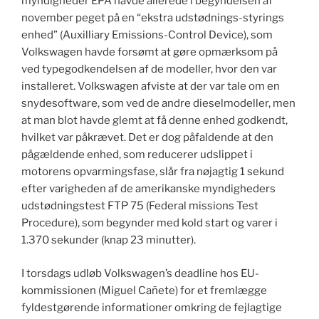
myndigheder EPA havde allerede i begyndelsen af
november peget på en “ekstra udstødnings-styrings
enhed” (Auxilliary Emissions-Control Device), som
Volkswagen havde forsømt at gøre opmærksom på
ved typegodkendelsen af de modeller, hvor den var
installeret. Volkswagen afviste at der var tale om en
snydesoftware, som ved de andre dieselmodeller, men
at man blot havde glemt at få denne enhed godkendt,
hvilket var påkrævet. Det er dog påfaldende at den
pågældende enhed, som reducerer udslippet i
motorens opvarmingsfase, slår fra nøjagtig 1 sekund
efter varigheden af de amerikanske myndigheders
udstødningstest FTP 75 (Federal missions Test
Procedure), som begynder med kold start og varer i
1.370 sekunder (knap 23 minutter).
I torsdags udløb Volkswagen’s deadline hos EU-
kommissionen (Miguel Cañete) for et fremlægge
fyldestgørende informationer omkring de fejlagtige